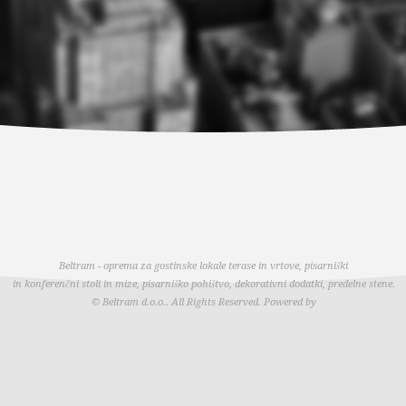
Beltram - oprema za gostinske lokale terase in vrtove, pisarniški
in konferenčni stoli in mize, pisarniško pohištvo, dekorativni dodatki, predelne stene.
© Beltram d.o.o.. All Rights Reserved.
Powered by