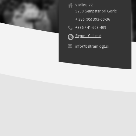
V Mlinu 77,
5290 Šempeter pri Gorici
+ 386 (05) 393-60-36
+386 / 41-603-409
Skype - Call me!
info@beltram-pgt.si