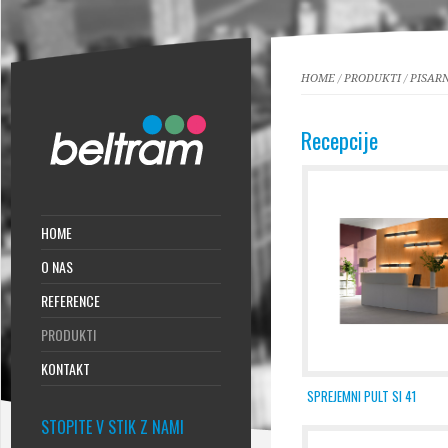
HOME
/
PRODUKTI
/
PISAR
Recepcije
HOME
O NAS
REFERENCE
PRODUKTI
KONTAKT
SPREJEMNI PULT SI 41
STOPITE V STIK Z NAMI