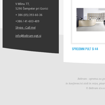
V Mlinu 77,
5290 Šempeter pri Gorici
+ 386 (05) 393-60-36
+386 / 41-603-409
Skype - Call me!
info@beltram-pgt.si
SPREJEMNI PULT SI 44
Beltram - oprema za gos
in konferenčni stoli in mize, pisa
© Beltram d.o.o.