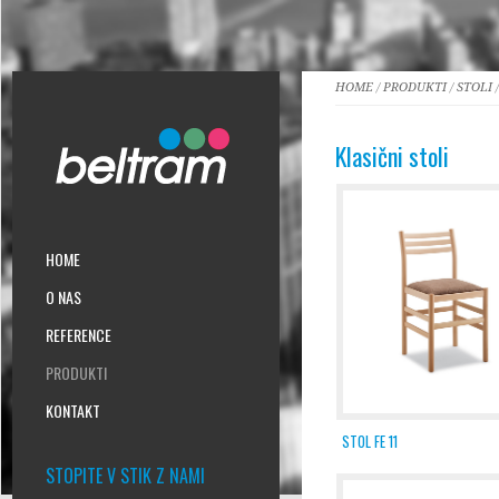
HOME
/
PRODUKTI
/
STOLI
/
Klasični stoli
HOME
O NAS
REFERENCE
PRODUKTI
KONTAKT
STOL FE 11
STOPITE V STIK Z NAMI