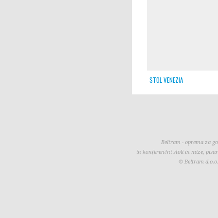
STOL VENEZIA
Beltram - oprema za gos
in konferenčni stoli in mize, pisa
© Beltram d.o.o.