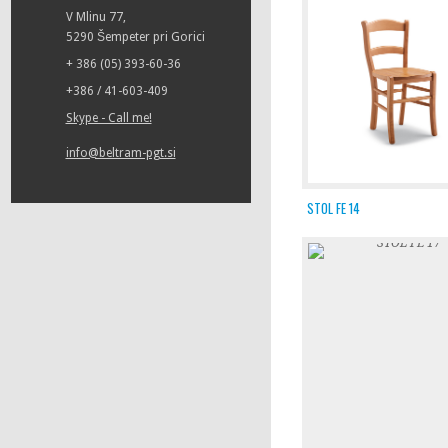
V Mlinu 77,
5290 Šempeter pri Gorici
+ 386 (05) 393-60-36
+386 / 41-603-409
Skype - Call me!
info@beltram-pgt.si
STOL FE 14